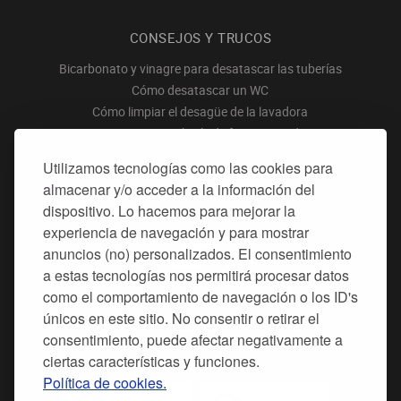
CONSEJOS Y TRUCOS
Bicarbonato y vinagre para desatascar las tuberías
Cómo desatascar un WC
Cómo limpiar el desagüe de la lavadora
Desatascar una tubería de forma inmediata
Eliminar los atascos en fregaderos
Utilizamos tecnologías como las cookies para
Eliminar las piedras de jabón en las tuberías
almacenar y/o acceder a la información del
dispositivo. Lo hacemos para mejorar la
experiencia de navegación y para mostrar
anuncios (no) personalizados. El consentimiento
a estas tecnologías nos permitirá procesar datos
"El servicio más rápido de desatascos que he
como el comportamiento de navegación o los ID's
contratado nunca. Además sus precios son bastante
únicos en este sitio. No consentir o retirar el
económicos."
por
Joaquín
valoración
10
/
10
consentimiento, puede afectar negativamente a
Enviar opinión
ciertas características y funciones.
Política de cookies.