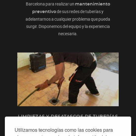
Barcelona para realizar un
mantenimiento
de sus redes de tuberías y
preventivo
adelantarnos a cualquier problema que pueda
surgir. Disponemos del equipo y la experiencia
necesaria.
LIMPIEZAS Y DESATASCOS DE TUBERÍAS
Somos grandes especialistas en la realización de
Utilizamos tecnologías como las cookies para
de todo
limpiezas de tuberías y desatascos