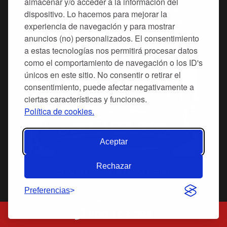
almacenar y/o acceder a la información del
tipo. Si cuenta con una tubería obstruida o
dispositivo. Lo hacemos para mejorar la
necesita que desatasquemos su red del agua
experiencia de navegación y para mostrar
contáctenos sin ninguna clase de compromiso.
anuncios (no) personalizados. El consentimiento
a estas tecnologías nos permitirá procesar datos
como el comportamiento de navegación o los ID's
únicos en este sitio. No consentir o retirar el
consentimiento, puede afectar negativamente a
ciertas características y funciones.
Política de cookies.
Aceptar
Rechazar
CONTACTE CON NOSOTROS
Hable directamente con un profesional de los
Preferencias
. Acudiremos de
desatascos en Barcelona
900 103 093
manera urgente, las 24 horas, allí donde lo